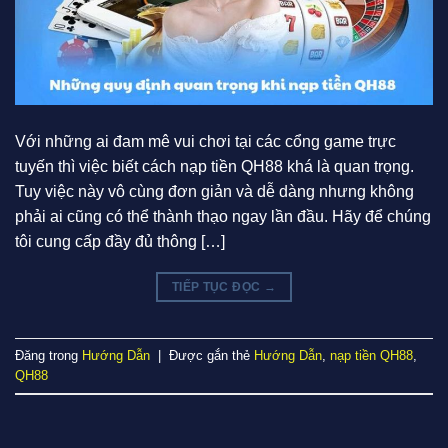
Với những ai đam mê vui chơi tại các cổng game trực
tuyến thì việc biết cách nạp tiền QH88 khá là quan trọng.
Tuy việc này vô cùng đơn giản và dễ dàng nhưng không
phải ai cũng có thể thành thạo ngay lần đầu. Hãy để chúng
tôi cung cấp đầy đủ thông […]
TIẾP TỤC ĐỌC
→
Đăng trong
Hướng Dẫn
|
Được gắn thẻ
Hướng Dẫn
,
nạp tiền QH88
,
QH88