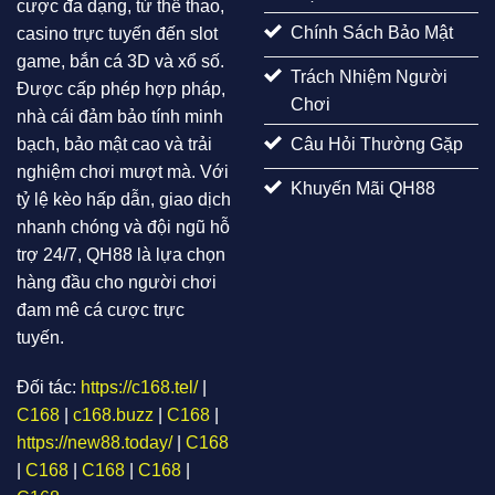
cược đa dạng, từ thể thao,
Chính Sách Bảo Mật
casino trực tuyến đến slot
game, bắn cá 3D và xổ số.
Trách Nhiệm Người
Được cấp phép hợp pháp,
Chơi
nhà cái đảm bảo tính minh
bạch, bảo mật cao và trải
Câu Hỏi Thường Gặp
nghiệm chơi mượt mà. Với
Khuyến Mãi QH88
tỷ lệ kèo hấp dẫn, giao dịch
nhanh chóng và đội ngũ hỗ
trợ 24/7, QH88 là lựa chọn
hàng đầu cho người chơi
đam mê cá cược trực
tuyến.
Đối tác:
https://c168.tel/
|
C168
|
c168.buzz
|
C168
|
https://new88.today/
|
C168
|
C168
|
C168
|
C168
|