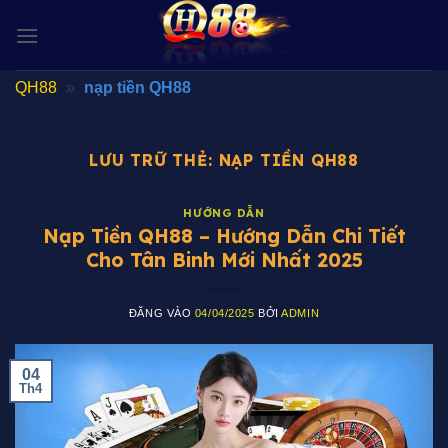
Bỏ
qua
nội
dung
QH88
»
nạp tiền QH88
LƯU TRỮ THẺ:
NẠP TIỀN QH88
HƯỚNG DẪN
Nạp Tiền QH88 – Hướng Dẫn Chi Tiết
Cho Tân Binh Mới Nhất 2025
ĐĂNG VÀO
04/04/2025
BỞI
ADMIN
04
Th4