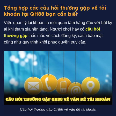
Tổng hợp các câu hỏi thường gặp về tài
khoản tại QH88 bạn cần biết
Việc quản lý tài khoản là mối quan tâm hàng đầu với bất kỳ
ai khi tham gia nền tảng. Người chơi hay có
câu hỏi
thường gặp
thắc mắc về cách đăng ký, cách bảo mật
cũng như quy trình khôi phục quyền truy cập.
Câu hỏi thường gặp QH88 về vấn đề tài khoản