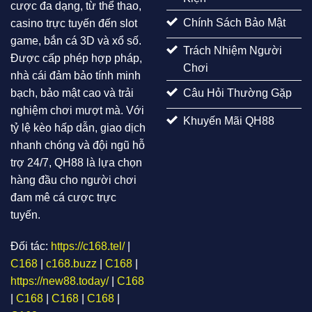
cược đa dạng, từ thể thao,
Chính Sách Bảo Mật
casino trực tuyến đến slot
game, bắn cá 3D và xổ số.
Trách Nhiệm Người
Được cấp phép hợp pháp,
Chơi
nhà cái đảm bảo tính minh
bạch, bảo mật cao và trải
Câu Hỏi Thường Gặp
nghiệm chơi mượt mà. Với
Khuyến Mãi QH88
tỷ lệ kèo hấp dẫn, giao dịch
nhanh chóng và đội ngũ hỗ
trợ 24/7, QH88 là lựa chọn
hàng đầu cho người chơi
đam mê cá cược trực
tuyến.
Đối tác:
https://c168.tel/
|
C168
|
c168.buzz
|
C168
|
https://new88.today/
|
C168
|
C168
|
C168
|
C168
|