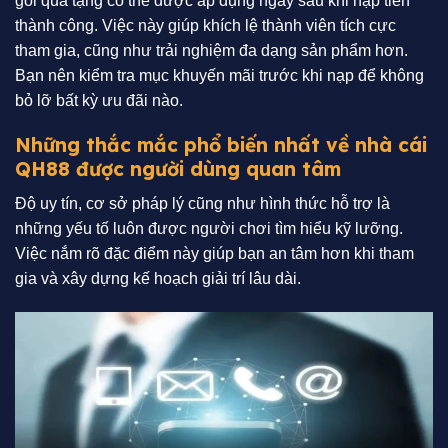
gói quà tặng có thể được áp dụng ngay sau khi nạp tiền
thành công. Việc này giúp khích lệ thành viên tích cực
tham gia, cũng như trải nghiệm đa dạng sản phẩm hơn.
Bạn nên kiểm tra mục khuyến mãi trước khi nạp để không
bỏ lỡ bất kỳ ưu đãi nào.
Những thắc mắc phổ biến nhất về nhà cái
QH88 được người dùng quan tâm
Độ uy tín, cơ sở pháp lý cũng như hình thức hỗ trợ là
những yếu tố luôn được người chơi tìm hiểu kỹ lưỡng.
Việc nắm rõ đặc điểm này giúp bạn an tâm hơn khi tham
gia và xây dựng kế hoạch giải trí lâu dài.