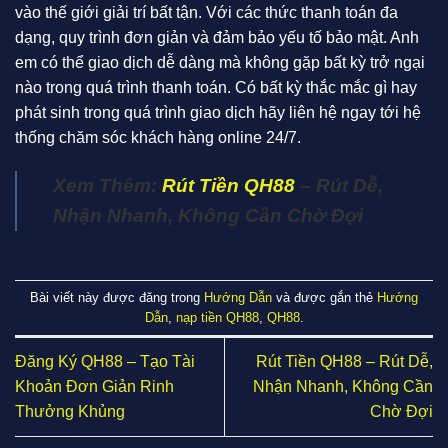
vào thế giới giải trí bất tận. Với các thức thanh toán đa
dạng, quy trình đơn giản và đảm bảo yếu tố bảo mật. Anh
em có thể giao dịch dễ dàng mà không gặp bất kỳ trở ngại
nào trong quá trình thanh toán. Có bất kỳ thắc mắc gì hay
phát sinh trong quá trình giao dịch hãy liên hệ ngay tới hệ
thống chăm sóc khách hàng online 24/7.
Xem Thêm:
Rút Tiền QH88
– Rút Dễ,
Nhận Nhanh, Không Cần Chờ Đợi
Bài viết này được đăng trong
Hướng Dẫn
và được gắn thẻ
Hướng
Dẫn
,
nạp tiền QH88
,
QH88
.
Đăng Ký QH88 – Tạo Tài
Rút Tiền QH88 – Rút Dễ,
Khoản Đơn Giản Rinh
Nhận Nhanh, Không Cần
Thưởng Khủng
Chờ Đợi