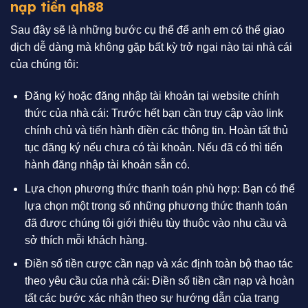
nạp tiền qh88
Sau đây sẽ là những bước cụ thể để anh em có thể giao
dịch dễ dàng mà không gặp bất kỳ trở ngại nào tại nhà cái
của chúng tôi:
Đăng ký hoặc đăng nhập tài khoản tại website chính
thức của nhà cái: Trước hết bạn cần truy cập vào link
chính chủ và tiến hành điền các thông tin. Hoàn tất thủ
tục đăng ký nếu chưa có tài khoản. Nếu đã có thì tiến
hành đăng nhập tài khoản sẵn có.
Lựa chọn phương thức thanh toán phù hợp: Bạn có thể
lựa chọn một trong số những phương thức thanh toán
đã được chúng tôi giới thiệu tùy thuộc vào nhu cầu và
sở thích mỗi khách hàng.
Điền số tiền cược cần nạp và xác định toàn bộ thao tác
theo yêu cầu của nhà cái: Điền số tiền cần nạp và hoàn
tất các bước xác nhận theo sự hướng dẫn của trang