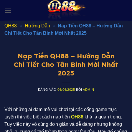
Bỏ
qua
nội
dung
QH88
»
Hướng Dẫn
»
Nạp Tiền QH88 – Hướng Dẫn
Chi Tiết Cho Tân Binh Mới Nhất 2025
Nạp Tiền QH88 – Hướng Dẫn
Chi Tiết Cho Tân Binh Mới Nhất
2025
ĐĂNG VÀO
04/04/2025
BỞI
ADMIN
Với những ai đam mê vui chơi tại các cổng game trực
tuyến thì việc biết cách nạp tiền
QH88
khá là quan trọng.
Tuy việc này vô cùng đơn giản và dễ dàng nhưng không
phải ai cũng có thể thành thạo ngay lần đầu. Hãy để chúng