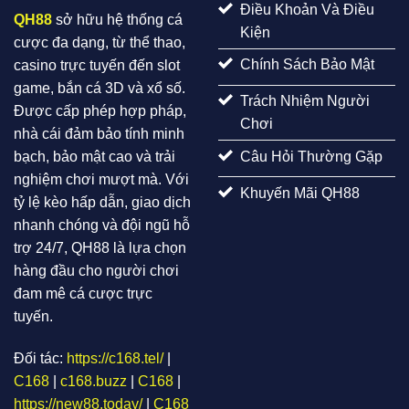
Điều Khoản Và Điều
QH88
sở hữu hệ thống cá
Kiện
cược đa dạng, từ thể thao,
Chính Sách Bảo Mật
casino trực tuyến đến slot
game, bắn cá 3D và xổ số.
Trách Nhiệm Người
Được cấp phép hợp pháp,
Chơi
nhà cái đảm bảo tính minh
bạch, bảo mật cao và trải
Câu Hỏi Thường Gặp
nghiệm chơi mượt mà. Với
Khuyến Mãi QH88
tỷ lệ kèo hấp dẫn, giao dịch
nhanh chóng và đội ngũ hỗ
trợ 24/7, QH88 là lựa chọn
hàng đầu cho người chơi
đam mê cá cược trực
tuyến.
Đối tác:
https://c168.tel/
|
C168
|
c168.buzz
|
C168
|
https://new88.today/
|
C168