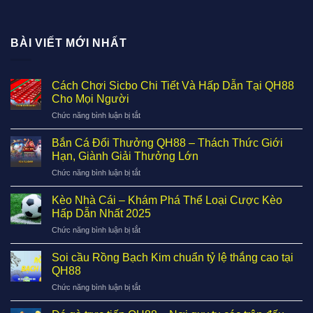
BÀI VIẾT MỚI NHẤT
Cách Chơi Sicbo Chi Tiết Và Hấp Dẫn Tại QH88
Cho Mọi Người
ở
Chức năng bình luận bị tắt
Cách
Chơi
Bắn Cá Đổi Thưởng QH88 – Thách Thức Giới
Sicbo
Hạn, Giành Giải Thưởng Lớn
Chi
ở
Chức năng bình luận bị tắt
Tiết
Bắn
Và
Cá
Hấp
Kèo Nhà Cái – Khám Phá Thể Loại Cược Kèo
Đổi
Dẫn
Hấp Dẫn Nhất 2025
Thưởng
Tại
ở
Chức năng bình luận bị tắt
QH88
QH88
Kèo
–
Cho
Nhà
Thách
Soi cầu Rồng Bạch Kim chuẩn tỷ lệ thắng cao tại
Mọi
Cái
Thức
QH88
Người
–
Giới
ở
Chức năng bình luận bị tắt
Khám
Hạn,
Soi
Phá
Giành
cầu
Thể