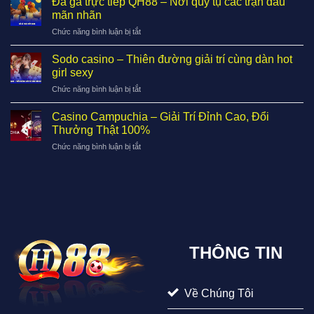
Đá gà trực tiếp QH88 – Nơi quy tụ các trận đấu
Giải
Rồng
Loại
mãn nhãn
Thưởng
Bạch
Cược
Lớn
ở
Chức năng bình luận bị tắt
Kim
Kèo
Đá
chuẩn
Hấp
gà
tỷ
Sodo casino – Thiên đường giải trí cùng dàn hot
Dẫn
trực
lệ
girl sexy
Nhất
tiếp
thắng
2025
ở
Chức năng bình luận bị tắt
QH88
cao
Sodo
–
tại
casino
Nơi
Casino Campuchia – Giải Trí Đỉnh Cao, Đổi
QH88
–
quy
Thưởng Thật 100%
Thiên
tụ
ở
Chức năng bình luận bị tắt
đường
các
Casino
giải
trận
Campuchia
trí
đấu
–
cùng
mãn
Giải
dàn
nhãn
Trí
hot
Đỉnh
girl
Cao,
sexy
Đổi
THÔNG TIN
Thưởng
Thật
100%
Về Chúng Tôi