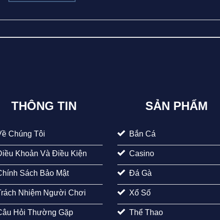
THÔNG TIN
SẢN PHẨM
Về Chúng Tôi
Bắn Cá
Điều Khoản Và Điều Kiện
Casino
Chính Sách Bảo Mật
Đá Gà
Trách Nhiệm Người Chơi
Xổ Số
Câu Hỏi Thường Gặp
Thể Thao