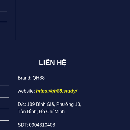
LIÊN HỆ
Brand: QH88
website:
https://qh88.study/
Đ/c: 189 Bình Giã, Phường 13,
Tân Bình, Hồ Chí Minh
SDT: 0904310408