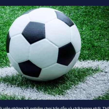
ội viên những trải nghiệm chơi hấp dẫn và chất lượng nhất. Th