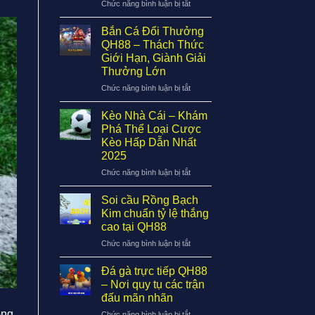
ở
Chức năng bình luận bị tắt
Cách
Chơi
Bắn Cá Đổi Thưởng
Sicbo
QH88 – Thách Thức
Chi
Giới Hạn, Giành Giải
Tiết
Thưởng Lớn
Và
Hấp
ở
Chức năng bình luận bị tắt
Dẫn
Bắn
Tại
Cá
Kèo Nhà Cái – Khám
QH88
Đổi
Phá Thể Loại Cược
Cho
Thưởng
Kèo Hấp Dẫn Nhất
Mọi
QH88
2025
Người
–
Thách
ở
Chức năng bình luận bị tắt
Thức
Kèo
Giới
Nhà
Soi cầu Rồng Bạch
Hạn,
Cái
Kim chuẩn tỷ lệ thắng
Giành
–
cao tại QH88
Giải
Khám
Thưởng
ở
Chức năng bình luận bị tắt
Phá
Lớn
Soi
Thể
cầu
Loại
Đá gà trực tiếp QH88
Rồng
Cược
– Nơi quy tụ các trận
Bạch
Kèo
đấu mãn nhãn
Kim
Hấp
ông
ở
Chức năng bình luận bị tắt
chuẩn
Dẫn