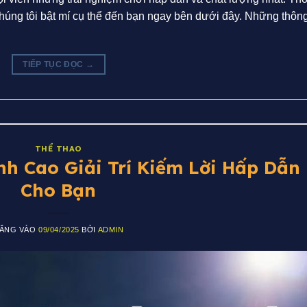
c chúng tôi bật mí cụ thể đến bạn ngay bên dưới đây. Những thôn
TIẾP TỤC ĐỌC
→
THỂ THAO
nh Cao Giải Trí Kiếm Lời Hấp Dẫn
Cho Bạn
ĂNG VÀO
09/04/2025
BỞI
ADMIN