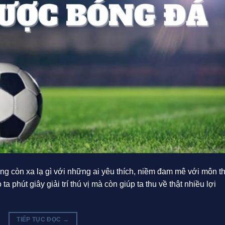
g còn xa lạ gì với những ai yêu thích, niềm đam mê với môn t
 phút giây giải trí thú vị mà còn giúp ta thu về thật nhiều lợi
TIẾP TỤC ĐỌC
→