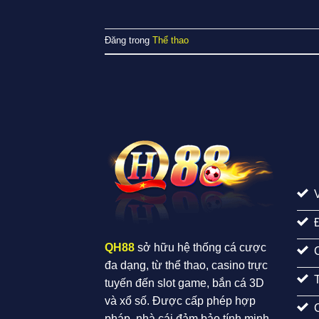
Đăng trong
Thể thao
QH88
sở hữu hệ thống cá cược
đa dạng, từ thể thao, casino trực
tuyến đến slot game, bắn cá 3D
và xổ số. Được cấp phép hợp
pháp, nhà cái đảm bảo tính minh