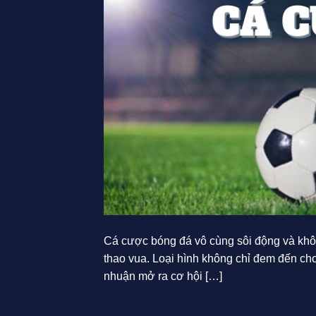
Cá cược bóng đá vô cùng sôi động và khôn
thao vua. Loại hình không chỉ đem đến cho ta
nhuận mở ra cơ hội […]