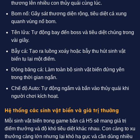
thương lên nhiều con thủy quái cùng lúc.
Bom nổ: Gây sát thương diện rộng, tiêu diệt cá xung
quanh vùng nổ bom.
Tên lửa: Tự động bay đến boss và tiêu diệt chúng trong
vài giây.
Bẫy cá: Tạo ra luồng xoáy hoặc bẫy thu hút sinh vật
biển tụ lại một điểm.
Đóng băng cá: Làm toàn bộ sinh vật biển đứng yên
trong thời gian ngắn.
Chế độ Auto: Tự động ngắm và bắn vào thủy quái khi
người chơi kích hoạt.
Hệ thống các sinh vật biển và giá trị thưởng
Mỗi sinh vật biển trong game bắn cá H5 sẽ mang giá trị
điểm thưởng và độ khó tiêu diệt khác nhau. Con càng to xu
thưởng càng lớn nhưng lại khó hạ gục và cần dùng nhiều