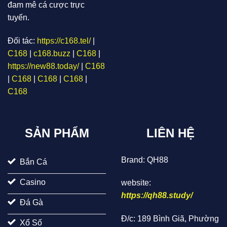
đam mê cá cược trực
tuyến.
Đối tác:
https://c168.tel/
|
C168
|
c168.buzz
|
C168
|
https://new88.today/
|
C168
|
C168
|
C168
|
C168
|
C168
SẢN PHẨM
LIÊN HỆ
Brand: QH88
Bắn Cá
Casino
website:
https://qh88.study/
Đá Gà
Đ/c: 189 Bình Giã, Phường
Xổ Số