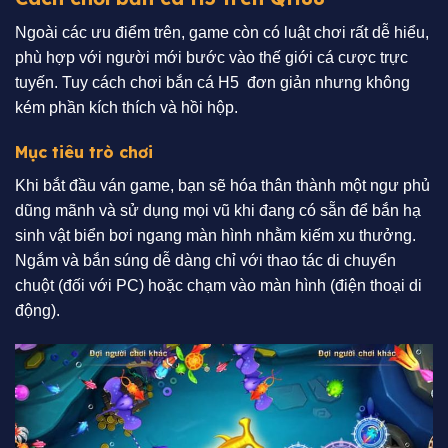
Ngoài các ưu điểm trên, game còn có luật chơi rất dễ hiểu,
phù hợp với người mới bước vào thế giới cá cược trực
tuyến. Tuy cách chơi bắn cá H5 đơn giản nhưng không
kém phần kích thích và hồi hộp.
Mục tiêu trò chơi
Khi bắt đầu ván game, bạn sẽ hóa thân thành một ngư phủ
dũng mãnh và sử dụng mọi vũ khi đang có sẵn để bắn hạ
sinh vật biển bơi ngang màn hình nhằm kiếm xu thưởng.
Ngắm và bắn súng dễ dàng chỉ với thao tác di chuyển
chuột (đối với PC) hoặc chạm vào màn hình (điện thoại di
động).