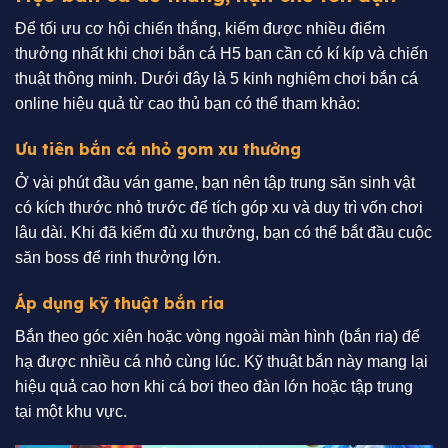
Để tối ưu cơ hội chiến thắng, kiếm được nhiều điểm
thưởng nhất khi chơi bắn cá H5 bạn cần có kí kíp và chiến
thuật thông minh. Dưới đây là 5 kinh nghiệm chơi bắn cá
online hiệu quả từ cao thủ bạn có thể tham khảo:
Ưu tiên bắn cá nhỏ gom xu thưởng
Ở vài phút đầu ván game, bạn nên tập trung săn sinh vật
có kích thước nhỏ trước để tích góp xu và duy trì vốn chơi
lâu dài. Khi đã kiếm đủ xu thưởng, bạn có thể bắt đầu cuộc
săn boss để rinh thưởng lớn.
Áp dụng kỹ thuật bắn ria
Bắn theo góc xiên hoặc vòng ngoài màn hình (bắn ria) để
hạ được nhiều cá nhỏ cùng lúc. Kỹ thuật bắn này mang lại
hiệu quả cao hơn khi cá bơi theo đàn lớn hoặc tập trung
tại một khu vực.