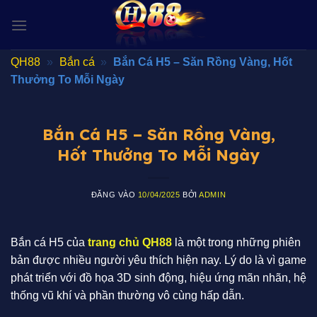
Bỏ
qua
nội
dung
QH88
»
Bắn cá
»
Bắn Cá H5 – Săn Rồng Vàng, Hốt
Thưởng To Mỗi Ngày
Bắn Cá H5 – Săn Rồng Vàng,
Hốt Thưởng To Mỗi Ngày
ĐĂNG VÀO
10/04/2025
BỞI
ADMIN
Bắn cá H5 của
trang chủ QH88
là một trong những phiên
bản được nhiều người yêu thích hiện nay. Lý do là vì game
phát triển với đồ họa 3D sinh động, hiệu ứng mãn nhãn, hệ
thống vũ khí và phần thường vô cùng hấp dẫn.